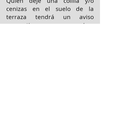
Quien deje una colilla y/o
cenizas en el suelo de la
terraza tendrá un aviso
preventivo (ver
penalizaciones).
18. Daños y desperfectos:
El
huésped deberá reportar
cualquier desperfecto a la
administración. Los daños
causados por el huésped o sus
mascotas deberán ser
reparados a su cargo.
19. Actividades Ilícitas y
Extinción de Dominio:
Queda
estrictamente prohibido
utilizar "LA UNIDAD" para